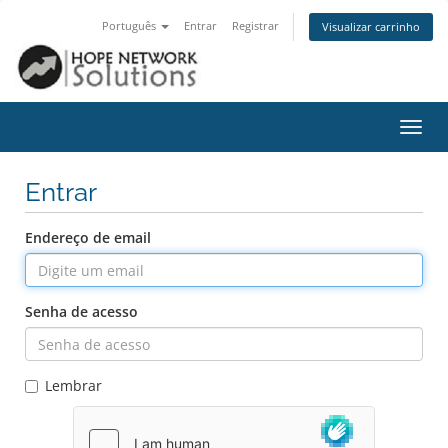
Português
Entrar
Registrar
Visualizar carrinho
Alter
nave
Entrar
Endereço de email
Senha de acesso
Lembrar