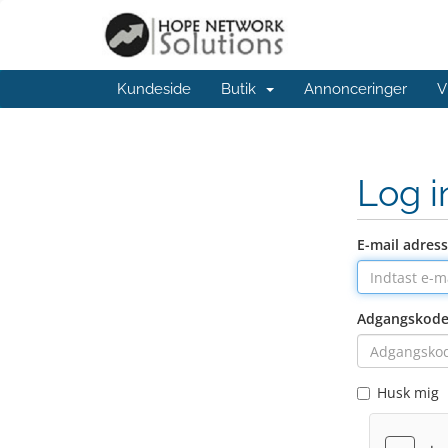
Kundeside
Butik
Annonceringer
V
Log 
E-mail adres
Adgangskod
Husk mig