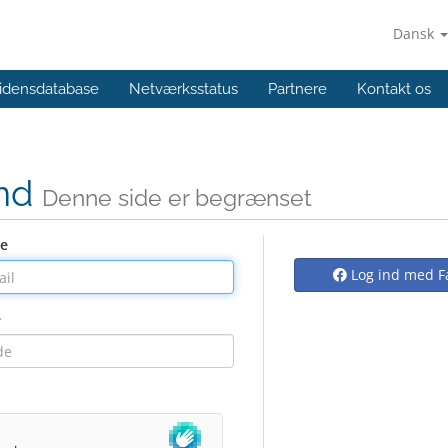
Dansk
idensdatabase
Netværksstatus
Partnere
Kontakt os
ind
Denne side er begrænset
se
Log ind med F
e