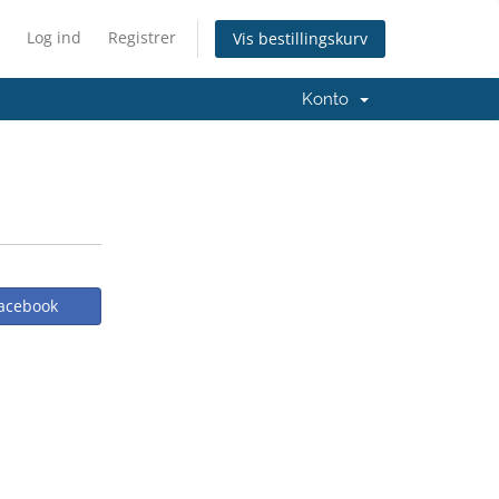
Log ind
Registrer
Vis bestillingskurv
Konto
acebook