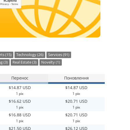
ts (15)
Technology (26)
Services (91)
g (3)
Real Estate (3)
Novelty (1)
Перенос
Поновлення
$14.87 USD
$14.87 USD
1 рік
1 рік
$16.62 USD
$20.71 USD
1 рік
1 рік
$16.88 USD
$20.71 USD
1 рік
1 рік
$21.50 USD
$26.12 USD