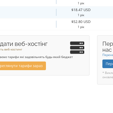
1 рік
$18.47 USD
1 рік
$52.80 USD
1 рік
дати веб-хостінг
Пер
нас
ть веб-хостинг
Перене
аємо тарифи які задовільнять будь-який бюджет
Пер
реглянути тарифи зараз
* Викл
оновле