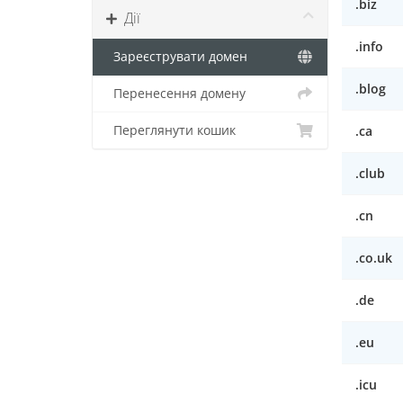
.biz
Дії
.info
Зареєструвати домен
.blog
Перенесення домену
Переглянути кошик
.ca
.club
.cn
.co.uk
.de
.eu
.icu