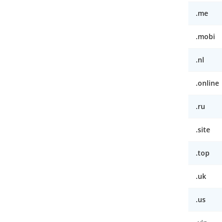
.me
.mobi
.nl
.online
.ru
.site
.top
.uk
.us