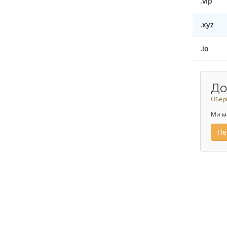
.vip
.xyz
.io
До
Обері
Ми м
Пе