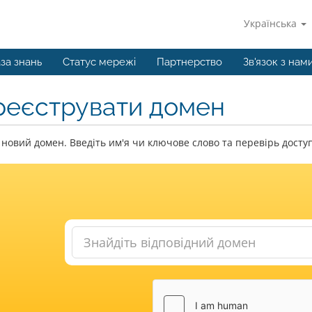
Українська
за знань
Статус мережі
Партнерство
Зв'язок з нам
реєструвати домен
новий домен. Введіть им'я чи ключове слово та перевірь доступ