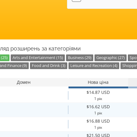
ляд розширень за категоріями
 (25)
Arts and Entertainment (15)
Business (29)
Geographic (27)
Spor
nd Finance (9)
Food and Drink (3)
Leisure and Recreation (4)
Shoppin
Домен
Нова ціна
$14.87 USD
1 рік
$16.62 USD
1 рік
$16.88 USD
1 рік
$21.50 USD