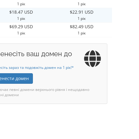
1 рік
1 рік
$18.47 USD
$22.91 USD
1 рік
1 рік
$69.29 USD
$82.49 USD
1 рік
1 рік
енесіть ваш домен до
сіть зараз та подовжіть домен на 1 рік!*
енести домен
ючає певні домени верхнього рівня і нещодавно
ні домени