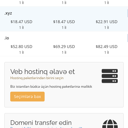
1 İl
1 İl
1 İl
.xyz
$18.47 USD
$18.47 USD
$22.91 USD
1 İl
1 İl
1 İl
.io
$52.80 USD
$69.29 USD
$82.49 USD
1 İl
1 İl
1 İl
Veb hostinq əlavə et
Hostinq paketlərindən birini seçin
Biz istənilən büdcə üçün hostinq paketlərinə malikik
Seçimlərə bax
Domeni transfer edin