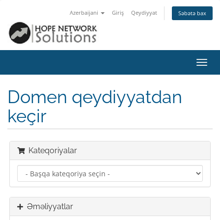
Azerbaijani
Giriş
Qeydiyyat
Səbətə bax
Naviq
keçid
Domen qeydiyyatdan
keçir
Kateqoriyalar
Əməliyyatlar