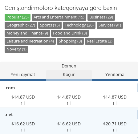
Genişləndirmələrə kateqoriyaya görə baxın
Popular (25)
Arts and Entertainment (15)
Business (29)
Geographic (27)
Sports (15)
Technology (26)
Services (91)
Money and Finance (9)
Food and Drink (3)
Leisure and Recreation (4)
Shopping (3)
Real Estate (3)
Novelty (1)
Domen
Yeni qiymət
Köçür
Yeniləmə
.com
$14.87 USD
$14.87 USD
$14.87 USD
1 İl
1 İl
1 İl
.net
$16.62 USD
$16.62 USD
$20.71 USD
1 İl
1 İl
1 İl