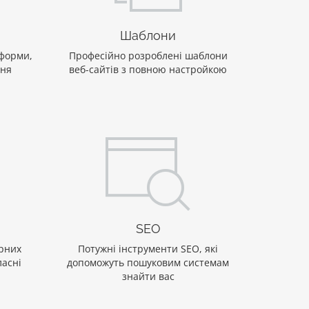
Шаблони
 форми,
Професійно розроблені шаблони
ння
веб-сайтів з повною настройкою
SEO
ярних
Потужні інструменти SEO, які
ласні
допоможуть пошуковим системам
знайти вас