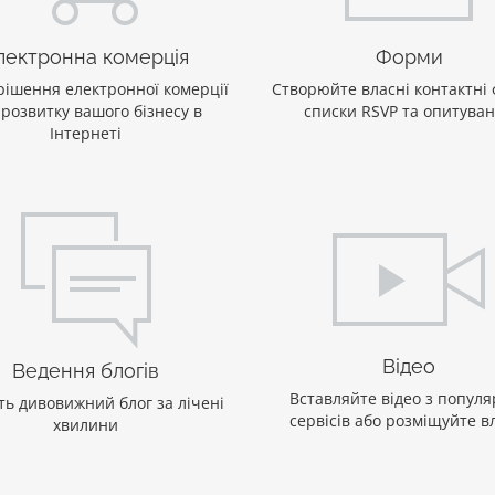
лектронна комерція
Форми
рішення електронної комерції
Створюйте власні контактні
 розвитку вашого бізнесу в
списки RSVP та опитува
Інтернеті
Відео
Ведення блогів
Вставляйте відео з попул
ть дивовижний блог за лічені
сервісів або розміщуйте в
хвилини