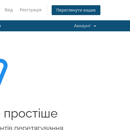
Вхід
Реєстрація
Переглянути кошик
и
Аккаунт
о простіше
нтів перетягування