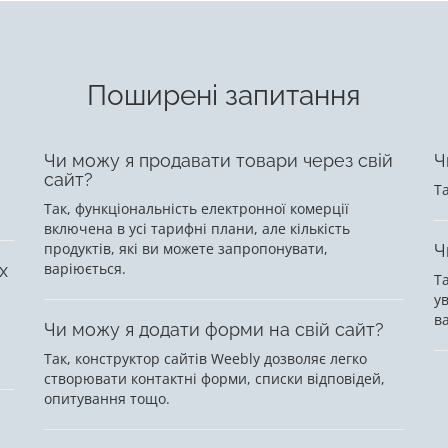
Поширені запитання
Чи можу я продавати товари через свій
Ч
сайт?
Та
Так, функціональність електронної комерції
включена в усі тарифні плани, але кількість
продуктів, які ви можете запропонувати,
Ч
варіюється.
х
Т
ув
в
Чи можу я додати форми на свій сайт?
Так, конструктор сайтів Weebly дозволяє легко
створювати контактні форми, списки відповідей,
опитування тощо.