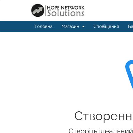
Головна
Магазин
Сповіщення
Ба
Створення
Створіть ідеальни