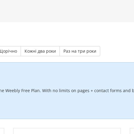
Щорічно
Кожні два роки
Раз на три роки
he Weebly Free Plan. With no limits on pages + contact forms and b