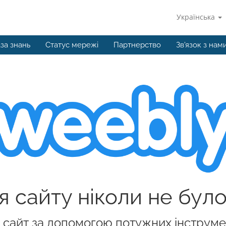
Українська
за знань
Статус мережі
Партнерство
Зв'язок з нам
 сайту ніколи не бул
й сайт за допомогою потужних інструме