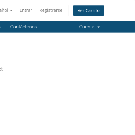
añol
Entrar
Registrarse
Ver Carrito
s
Contáctenos
Cuenta
t.