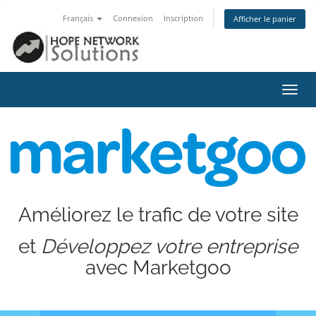
Français
Connexion
Inscription
Afficher le panier
Bascu
la
navig
Améliorez le trafic de votre site
et
Développez votre entreprise
avec Marketgoo