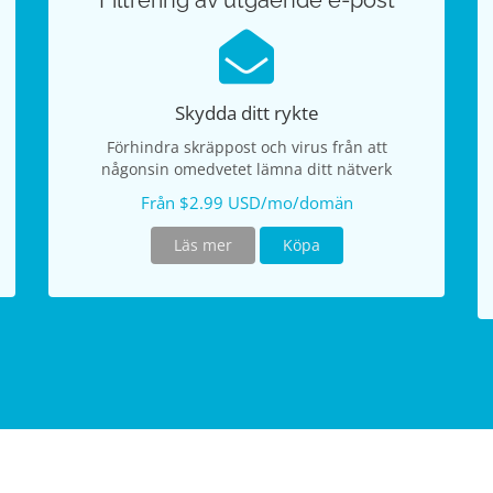
Filtrering av utgående e-post
Skydda ditt rykte
Förhindra skräppost och virus från att
någonsin omedvetet lämna ditt nätverk
Från $2.99 USD/mo/domän
Läs mer
Köpa