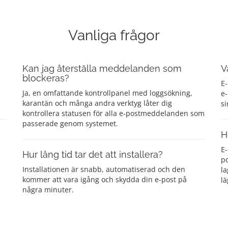
Vanliga frågor
Kan jag återställa meddelanden som
V
blockeras?
E-
Ja, en omfattande kontrollpanel med loggsökning,
e-
karantän och många andra verktyg låter dig
si
kontrollera statusen för alla e-postmeddelanden som
passerade genom systemet.
H
E
Hur lång tid tar det att installera?
n
p
Installationen är snabb, automatiserad och den
la
kommer att vara igång och skydda din e-post på
lä
några minuter.