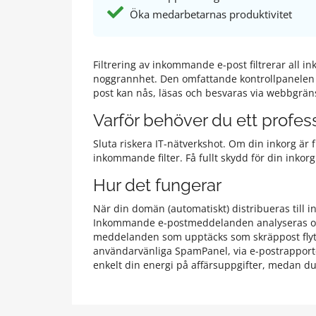
Öka medarbetarnas produktivitet
Filtrering av inkommande e-post filtrerar all
noggrannhet. Den omfattande kontrollpanelen gö
post kan nås, läsas och besvaras via webbgräns
Varför behöver du ett profes
Sluta riskera IT-nätverkshot. Om din inkorg är 
inkommande filter. Få fullt skydd för din inkorg
Hur det fungerar
När din domän (automatiskt) distribueras till 
Inkommande e-postmeddelanden analyseras och sk
meddelanden som upptäcks som skräppost flytta
användarvänliga SpamPanel, via e-postrapporter,
enkelt din energi på affärsuppgifter, medan du fö