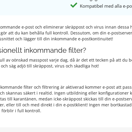
Kompatibel med alla e-po
 inkommande e-post och eliminerar skräppost och virus innan dessa
r att du kan behålla full kontroll. Dessutom, om din e-postserver
snittet och lägger till din inkommande e-postkontinuitet!
sionellt inkommande filter?
full av oönskad masspost varje dag, då är det ett tecken på att du b
 och säg adjö till skräppost, virus och skadliga hot!
inkommande filter och filtrering är aktiverad kommer e-post att pa
annas säkert i realtid. Ingen utbildning eller konfigurationer krä
s till karantänen, medan icke-skräppost skickas till din e-postser
 eller till och med direkt i din e-postklient! Ingen mer bortkastad
rblir i full kontroll.