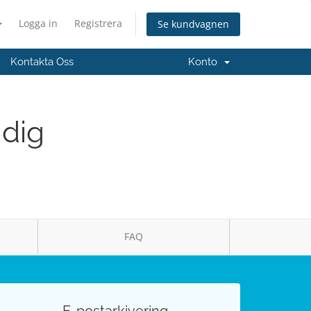
Logga in
Registrera
Se kundvagnen
Kontakta Oss
Konto
 dig
FAQ