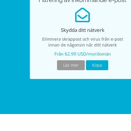
Filtrering av inkommande e-post
Skydda ditt nätverk
Eliminera skräppost och virus från e-post
innan de någonsin når ditt nätverk
Från $2.99 USD/mo/domän
Läs mer
Köpa