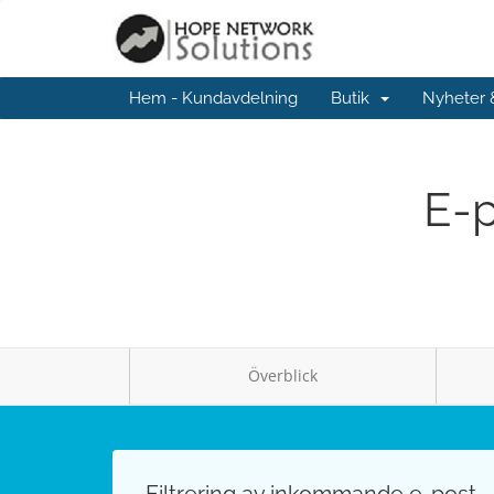
Hem - Kundavdelning
Butik
Nyheter
E-p
Överblick