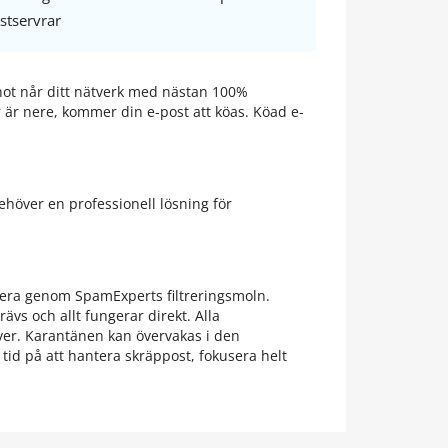
stservrar
 hot når ditt nätverk med nästan 100%
 är nere, kommer din e-post att köas. Köad e-
ehöver en professionell lösning för
ssera genom SpamExperts filtreringsmoln.
vs och allt fungerar direkt. Alla
ver. Karantänen kan övervakas i den
 tid på att hantera skräppost, fokusera helt