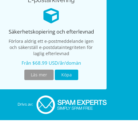
E-postarkivering
Säkerhetskopiering och efterlevnad
Förlora aldrig ett e-postmeddelande igen
och säkerställ e-postdataintegriteten för
laglig efterlevnad
Från $68.99 USD/år/domän
Läs mer
Köpa
Drivs av: