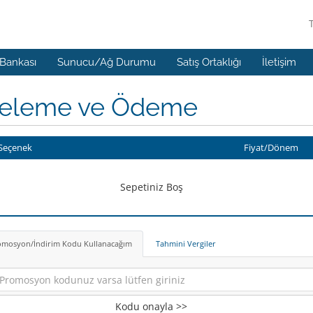
 Bankası
Sunucu/Ağ Durumu
Satış Ortaklığı
İletişim
celeme ve Ödeme
Seçenek
Fiyat/Dönem
Sepetiniz Boş
omosyon/İndirim Kodu Kullanacağım
Tahmini Vergiler
Kodu onayla >>