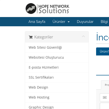
Ana Sayfa
Ürünler
Duyurular
Bilgi
İn
Kategoriler
Web Sitesi Güvenliği
Ürün/
Websitesi Oluşturucu
E-posta Hizmetleri
SSL Sertifikaları
Pr
Web Design
Web Hosting
Graphic Design