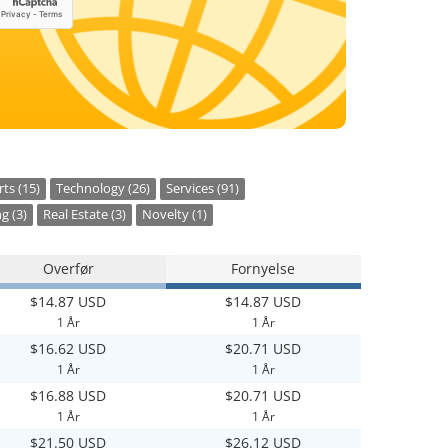
ts (15)
Technology (26)
Services (91)
g (3)
Real Estate (3)
Novelty (1)
Overfør
Fornyelse
$14.87 USD
$14.87 USD
1 År
1 År
$16.62 USD
$20.71 USD
1 År
1 År
$16.88 USD
$20.71 USD
1 År
1 År
$21.50 USD
$26.12 USD