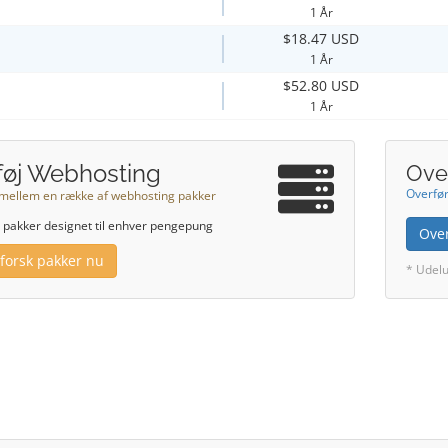
1 År
$18.47 USD
1 År
$52.80 USD
1 År
lføj Webhosting
Ove
Overfør
mellem en række af webhosting pakker
r pakker designet til enhver pengepung
Ove
forsk pakker nu
* Udelu