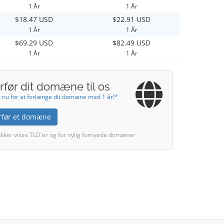
1 År
1 År
$18.47 USD
$22.91 USD
1 År
1 År
$69.29 USD
$82.49 USD
1 År
1 År
rfør dit domæne til os
 nu for at forlænge dit domæne med 1 år!*
rfør et domæne
kker visse TLD'er og for nylig fornyede domæner