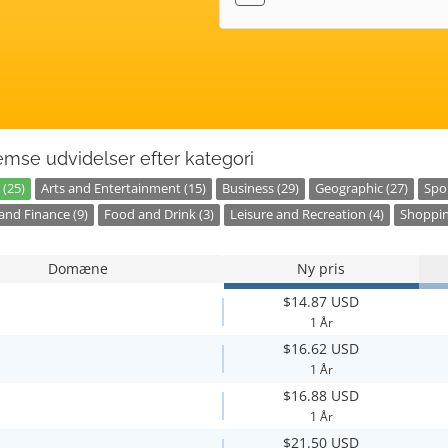
mse udvidelser efter kategori
 (25)
Arts and Entertainment (15)
Business (29)
Geographic (27)
Spor
nd Finance (9)
Food and Drink (3)
Leisure and Recreation (4)
Shoppin
Domæne
Ny pris
$14.87 USD
1 År
$16.62 USD
1 År
$16.88 USD
1 År
$21.50 USD