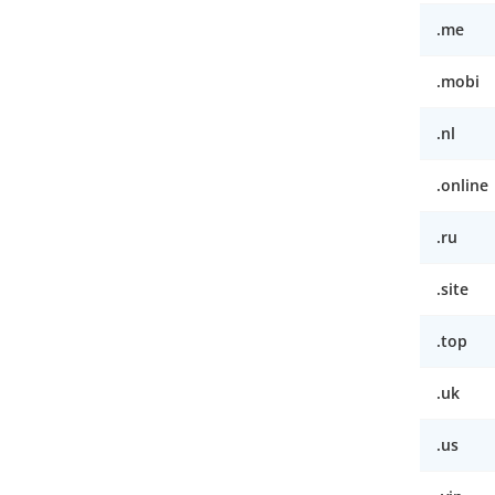
.me
.mobi
.nl
.online
.ru
.site
.top
.uk
.us