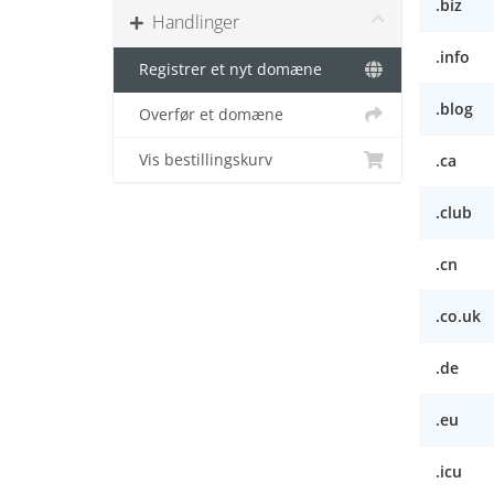
.biz
Handlinger
.info
Registrer et nyt domæne
.blog
Overfør et domæne
Vis bestillingskurv
.ca
.club
.cn
.co.uk
.de
.eu
.icu