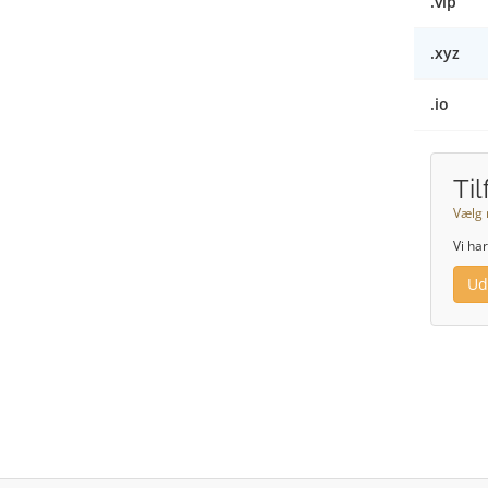
.vip
.xyz
.io
Ti
Vælg 
Vi ha
Ud