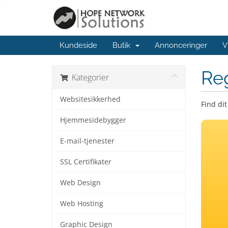
Kundeside
Butik
Annonceringer
V
Re
Kategorier
Websitesikkerhed
Find di
Hjemmesidebygger
E-mail-tjenester
SSL Certifikater
Web Design
Web Hosting
Graphic Design