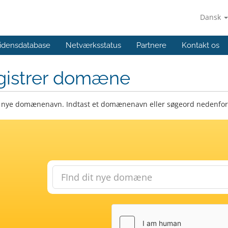
Dansk
idensdatabase
Netværksstatus
Partnere
Kontakt os
gistrer domæne
t nye domænenavn. Indtast et domænenavn eller søgeord nedenfor f