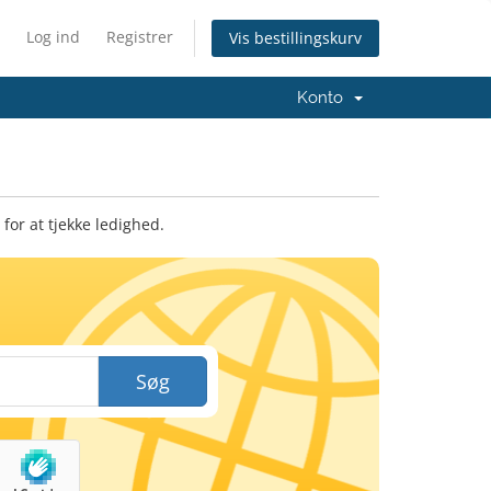
Log ind
Registrer
Vis bestillingskurv
Konto
or at tjekke ledighed.
Søg